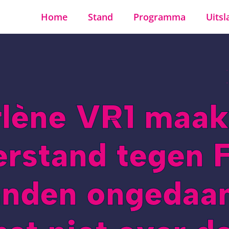
Home
Stand
Programma
Uitsl
lène VR1 maak
erstand tegen F
anden ongedaan