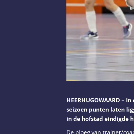
HEERHUGOWAARD – In de 
seizoen punten laten li
in de hofstad eindigde 
De ploeg van trainer/coa