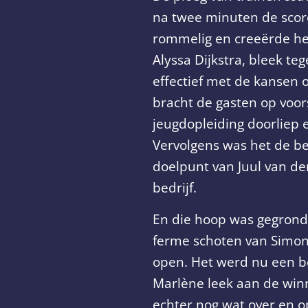
na twee minuten de score
rommelig en creeërde het
Alyssa Dijkstra, bleek t
effectief met de kansen 
bracht de gasten op voo
jeugdopleiding doorliep 
Vervolgens was het de beu
doelpunt van Juul van de
bedrijf.
En die hoop was gegrond,
ferme schoten van Simone
open. Het werd nu een b
Marlène leek aan de win
echter nog wat over en 