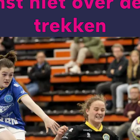
st niet over d
trekken