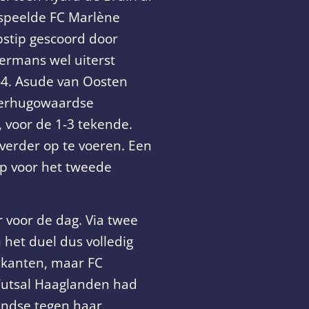
 speelde FC Marlène
pstip gescoord door
ermans wel uiterst
1-4. Asude van Oosten
Heerhugowaardse
 voor de 1-3 tekende.
 verder op te voeren. Een
op voor het tweede
 voor de dag. Via twee
het duel dus volledig
 kanten, maar FC
Futsal Haaglanden had
endse tegen haar