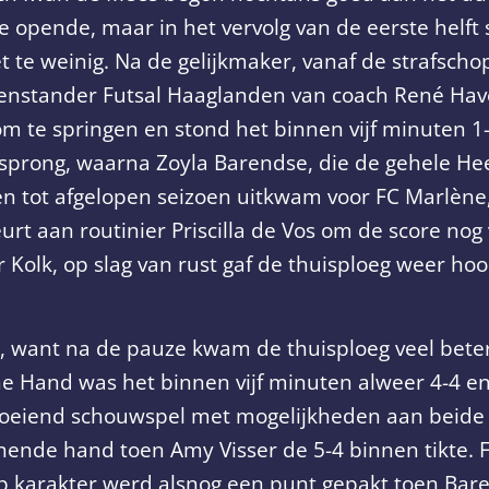
 opende, maar in het vervolg van de eerste helft
 te weinig. Na de gelijkmaker, vanaf de strafscho
egenstander Futsal Haaglanden van coach René Hav
om te springen en stond het binnen vijf minuten 
rsprong, waarna Zoyla Barendse, die de gehele 
en tot afgelopen seizoen uitkwam voor FC Marlène,
rt aan routinier Priscilla de Vos om de score nog
r Kolk, op slag van rust gaf de thuisploeg weer ho
 want na de pauze kwam de thuisploeg veel beter
 Hand was het binnen vijf minuten alweer 4-4 en 
oeiend schouwspel met mogelijkheden aan beide
nende hand toen Amy Visser de 5-4 binnen tikte. 
op karakter werd alsnog een punt gepakt toen Bar