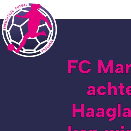
FC Mar
acht
Haagl