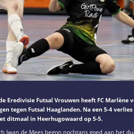
Eredivisie Futsal Vrouwen heeft FC Marlène v
ggen tegen Futsal Haaglanden. Na een 5-4 verlies
het ditmaal in Heerhugowaard op 5-5.
ch Iwan de Mees begon nochtans goed aan het due