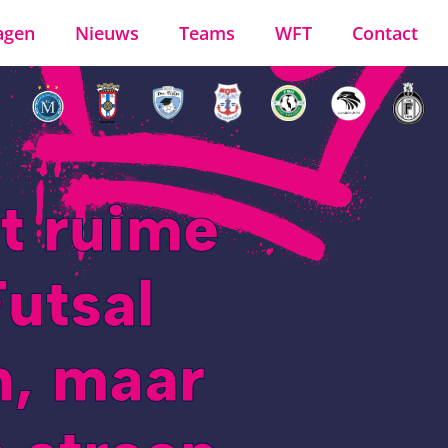
agen
Nieuws
Teams
WFT
Contact
t ruime
utsal
, maar